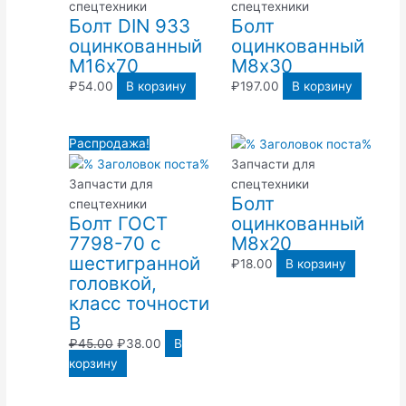
спецтехники
спецтехники
Болт DIN 933
Болт
оцинкованный
оцинкованный
М16х70
М8х30
₽
54.00
В корзину
₽
197.00
В корзину
Первоначальная
Текущая
Распродажа!
цена
цена:
Запчасти для
составляла
₽38.00.
Запчасти для
спецтехники
Болт
₽45.00.
спецтехники
Болт ГОСТ
оцинкованный
7798-70 с
М8х20
шестигранной
₽
18.00
В корзину
головкой,
класс точности
В
₽
45.00
₽
38.00
В
корзину