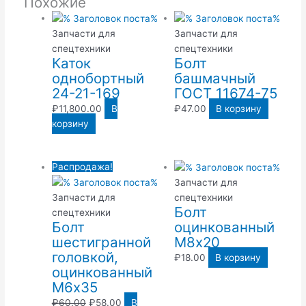
Похожие
Запчасти для
Запчасти для
спецтехники
спецтехники
Каток
Болт
однобортный
башмачный
24-21-169
ГОСТ 11674-75
₽
11,800.00
В
₽
47.00
В корзину
корзину
Первоначальная
Текущая
Распродажа!
цена
цена:
Запчасти для
составляла
₽58.00.
Запчасти для
спецтехники
Болт
₽60.00.
спецтехники
Болт
оцинкованный
шестигранной
М8х20
головкой,
₽
18.00
В корзину
оцинкованный
М6х35
₽
60.00
₽
58.00
В