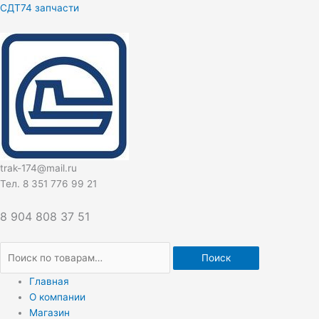
Перейти
Искать:
СДТ74 запчасти
к
содержимому
trak-174@mail.ru
Тел. 8 351 776 99 21
8 904 808 37 51
Поиск
Главная
О компании
Магазин