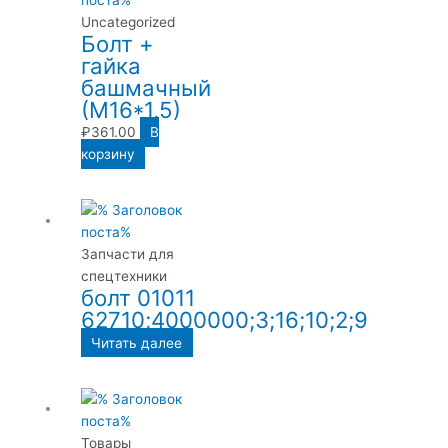
Uncategorized
Болт +
гайка
башмачный
(М16*1,5)
₽
361.00
В
корзину
Запчасти для
спецтехники
болт 01011
62710;4000000;3;16;10;2;9
Читать далее
Товары