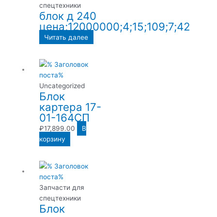
спецтехники
блок д 240
цена;12000000;4;15;109;7;42
Читать далее
Uncategorized
Блок
картера 17-
01-164СП
₽
17,899.00
В
корзину
Запчасти для
спецтехники
Блок