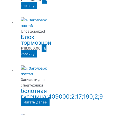
корзину
Uncategorized
Блок
тормозной
₽
18,000.00
В
корзину
Запчасти для
спецтехники
болотная
гусеница;409000;2;17;190;2;9
Читать далее