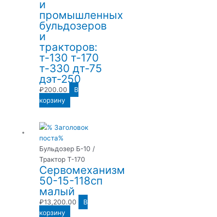
и
промышленных
бульдозеров
и
тракторов:
т-130 т-170
т-330 дт-75
дэт-250
₽
200.00
В
корзину
Бульдозер Б-10 /
Трактор Т-170
Сервомеханизм
50-15-118сп
малый
₽
13,200.00
В
корзину