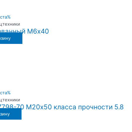
ецтехники
ованный М6х40
рзину
ецтехники
7798-70 М20х50 класса прочности 5.8
рзину