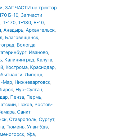
и
,
ЗАПЧАСТИ на трактор
170 Б-10
,
Запчасти
З
,
Т-170, Т-130, Б-10
,
ы
,
Анадырь
,
Архангельск
,
д
,
Благовещенск
,
гоград
,
Вологда
,
катеринбург
,
Иваново
,
ь
,
Калининград
,
Калуга
,
ай
,
Кострома
,
Краснодар
,
абытнанги
,
Липецк
,
н-Мар
,
Нижневартовск
,
бирск
,
Нур-Султан
,
дар
,
Пенза
,
Пермь
,
атский
,
Псков
,
Ростов-
Самара
,
Санкт-
нск
,
Ставрополь
,
Сургут
,
ла
,
Тюмень
,
Улан-Удэ
,
аменогорск
,
Уфа
,