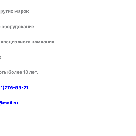
других марок
е оборудование
у специалиста компании
.
ты более 10 лет.
51)776-99-21
@mail.ru