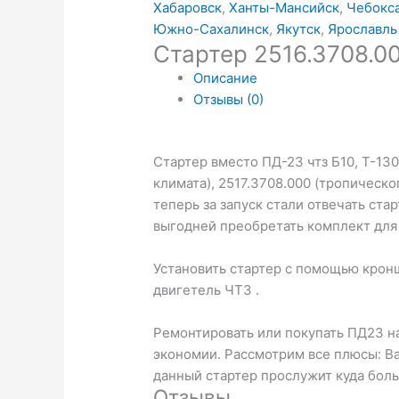
Хабаровск
,
Ханты-Мансийск
,
Чебокс
Южно-Сахалинск
,
Якутск
,
Ярославль
Стартер 2516.3708.0
Описание
Отзывы (0)
Стартер вместо ПД-23 чтз Б10, Т-13
климата), 2517.3708.000 (тропическ
теперь за запуск стали отвечать ст
выгодней преобретать комплект для
Установить стартер с помощью кронш
двигетель ЧТЗ .
Ремонтировать или покупать ПД23 на
экономии. Рассмотрим все плюсы: Ва
данный стартер прослужит куда боль
Отзывы