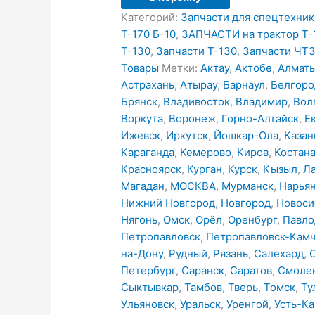
Категорий:
Запчасти для спецтехник
Т-170 Б-10
,
ЗАПЧАСТИ на трактор Т-
Т-130
,
Запчасти Т-130
,
Запчасти ЧТ
Товары
Метки:
Актау
,
Актобе
,
Алмат
Астрахань
,
Атырау
,
Барнаул
,
Белгоро
Брянск
,
Владивосток
,
Владимир
,
Вол
Воркута
,
Воронеж
,
Горно-Алтайск
,
Е
Ижевск
,
Иркутск
,
Йошкар-Ола
,
Казан
Караганда
,
Кемерово
,
Киров
,
Костан
Красноярск
,
Курган
,
Курск
,
Кызыл
,
Л
Магадан
,
МОСКВА
,
Мурманск
,
Нарья
Нижний Новгород
,
Новгород
,
Новоси
Нягонь
,
Омск
,
Орёл
,
Оренбург
,
Павло
Петропавловск
,
Петропавловск-Камч
на-Дону
,
Рудный
,
Рязань
,
Салехард
,
Петербург
,
Саранск
,
Саратов
,
Смоле
Сыктывкар
,
Тамбов
,
Тверь
,
Томск
,
Ту
Ульяновск
,
Уральск
,
Уренгой
,
Усть-К