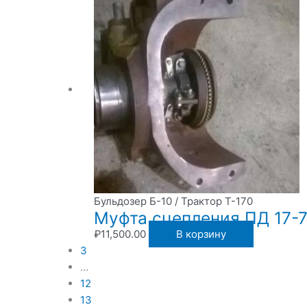
Бульдозер Б-10 / Трактор Т-170
Муфта сцепления ПД 17-
₽
11,500.00
В корзину
3
…
12
13