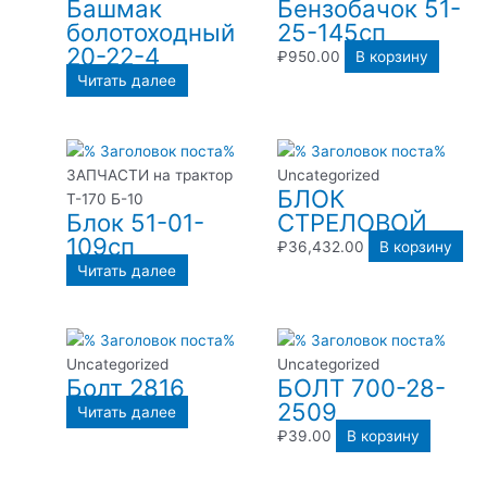
Башмак
Бензобачок 51-
болотоходный
25-145сп
20-22-4
₽
950.00
В корзину
Читать далее
ЗАПЧАСТИ на трактор
Uncategorized
БЛОК
Т-170 Б-10
Блок 51-01-
СТРЕЛОВОЙ
109сп
₽
36,432.00
В корзину
Читать далее
Uncategorized
Uncategorized
Болт 2816
БОЛТ 700-28-
2509
Читать далее
₽
39.00
В корзину