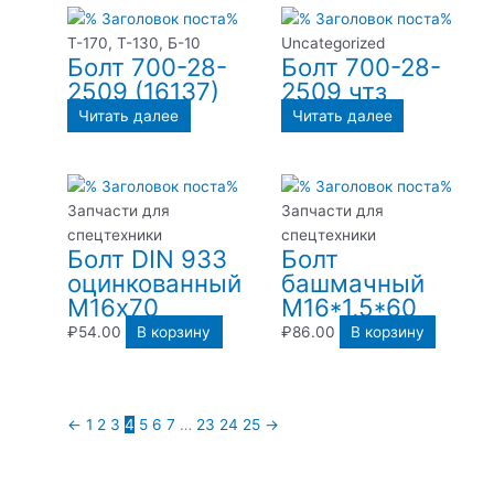
Т-170, Т-130, Б-10
Uncategorized
Болт 700-28-
Болт 700-28-
2509 (16137)
2509 чтз
Читать далее
Читать далее
Запчасти для
Запчасти для
спецтехники
спецтехники
Болт DIN 933
Болт
оцинкованный
башмачный
М16х70
М16*1,5*60
₽
54.00
В корзину
₽
86.00
В корзину
←
1
2
3
4
5
6
7
…
23
24
25
→