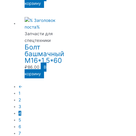
корзину
Запчасти для
спецтехники
Болт
башмачный
М16*1,5*60
₽
86.00
В
корзину
←
1
2
3
4
5
6
7