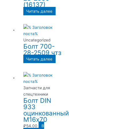
(16137)
Читать далее
Uncategorized
Болт 700-
28-2509 чтз
Читать далее
Запчасти для
спецтехники
Болт DIN
933
оцинкованный
М16х70
₽
54.00
В